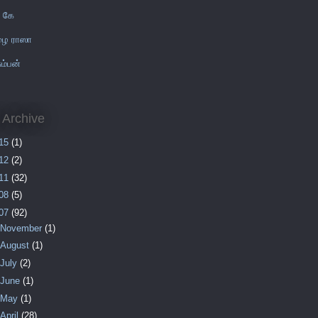
் கே
ழை ராஸா
ும்பன்
 Archive
15
(1)
12
(2)
11
(32)
08
(5)
07
(92)
November
(1)
August
(1)
July
(2)
June
(1)
May
(1)
April
(28)