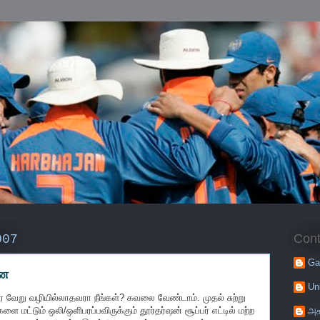
Cont
007
Ga
னை
Un
 வேறு வழியில்லாதவரா நீங்கள்? கவலை வேண்டாம். முதல் சுற்று
ை மட்டும் ஒலி/ஒளிபரப்பவிருக்கும் தூர்தர்ஷன் சூப்பர் எட்டில் மற்ற
அக