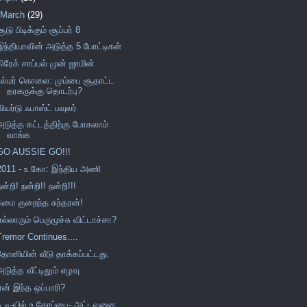
March
(29)
சூடு பிடிக்கும் சூப்பர் 8
இந்தியாவின் அடுத்த 5 போட்டிகள்
கிரேக் சாப்பல் முன் ஜாமின்
உல்மர் கொலை: மும்பை சூதாட்ட
தரகருக்கு தொடர்பு?
வியர்டு ஃபாஸ்ட் பவுலர்
அடுத்த கட்டத்திற்கு போகலாம்
வாங்க
GO AUSSIE GO!!!
2011 - உ.கோ: இந்திய அணி
நன்றி! நன்றி!! நன்றி!!!
சுமை குறைந்த சுந்தரன்!
எல்லாரும் பெருமூச்சு விட்டாச்சா?
Tremor Continues....
தோனியின் வீடு தாக்கப்பட்டது.
அடுத்த வீட்டிலும் எழவு
ஏன் இந்த ஒப்பாரி?
டி.டி-யில் உ.கோப்பை- அட்டவனை