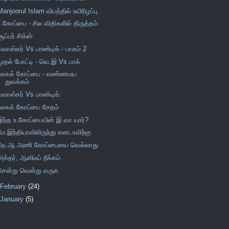
Manjoorul Islam விபத்தில் உயிரிழப்பு
உ.கோப்பை - சில விதிகளில் திருத்தம்
சூப்பர் சிக்ஸ்
கவாஸ்கர் Vs பாண்டிங் - பாகம் 2
முதல் போட்டி - வெ.இ Vs பாக்
உலகக் கோப்பை - வண்ணமய
துவக்கம்
கவாஸ்கர் Vs பாண்டிங்
உலகக் கோப்பை சேதம்
இந்த உ.கோப்பையின் இ.வா யார்?
மே.இந்தியாவிலிருந்து கனடாவிற்கு
தே.ஆ அணி கோப்பையை வெல்லாது
அக்தர், ஆஸிஃப் நீக்கம்
சென்று வென்று வருக
February
(24)
January
(5)