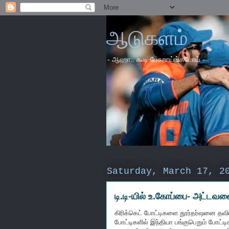
ஆடுகளம்
- ஆஹா.. கூடி பேசுறாய்ங்கடோய் -
Saturday, March 17, 2
டி.டி-யில் உ.கோப்பை- அட்டவ
கிரிக்கெட் போட்டிகளை தூர்தர்ஷனை தவிர
போட்டிகளில் இந்தியா பங்குபெறும் போட்டிகள