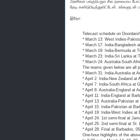
அணிகள் பங்குபெறும் சில தலையாய போட
தேடி கண்டுபிடித்துவிட்டேன். உங்களுடன் ப
இதோ:
Telecast schedule on Doordars
* March 13: West Indies-Pakista
* March 17: India-Bangladesh at
* March 19: India-Bermuda at T
* March 23: India-Sri Lanka at 
* March 24: Australia-South Afri
The teams given below are all 
* March 31: India-Australia at 
* April 2: India-New Zealand at
* April 7: India-South Africa at
* April 8: Australia-England at
* April 11: India-England at Ba
* April 13: Australia-Pakistan a
* April 15: India-Pakistan at Ba
* April 19: India-West Indies a
* April 24: 1st semi-final at Jam
* April 25: 2nd semi-final at St.
* April 28: Final at Barbados, 0
One-hour highlights of the abov